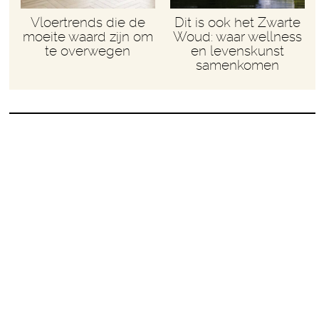
Vloertrends die de
Dit is ook het Zwarte
moeite waard zijn om
Woud: waar wellness
te overwegen
en levenskunst
samenkomen
Weet je waarom kerst vroeger leuker was? 11
redenen, waardoor ik het hierover heel erg met
mezelf eens ben.
Omdat het echt een traditie was en we dus elk
jaar hetzelfde deden
Dezelfde plek voor de boom
Dezelfde ballen