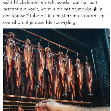
acht Michelinsterren telt, zonder dat het ooit
pretentieus voelt, want je zit net zo makkelijk in
een knusse Stube als in een sterrenrestaurant en
overal proef je dezelfde toewijding.