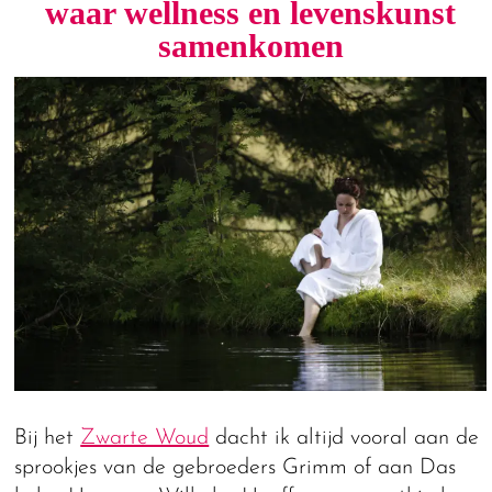
waar wellness en levenskunst
samenkomen
Bij het
Zwarte Woud
dacht ik altijd vooral aan de
sprookjes van de gebroeders Grimm of aan Das