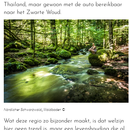
Thailand, maar gewoon met de auto bereikbaar
naar het Zwarte Woud.
Nördlicher Schwarzwald_Waldbaden ©
Wat deze regio zo bijzonder maakt, is dat welzijn
hier geen trend is, maar een levenshouding die al