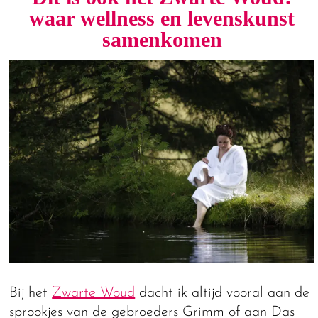
waar wellness en levenskunst
samenkomen
Bij het
Zwarte Woud
dacht ik altijd vooral aan de
sprookjes van de gebroeders Grimm of aan Das