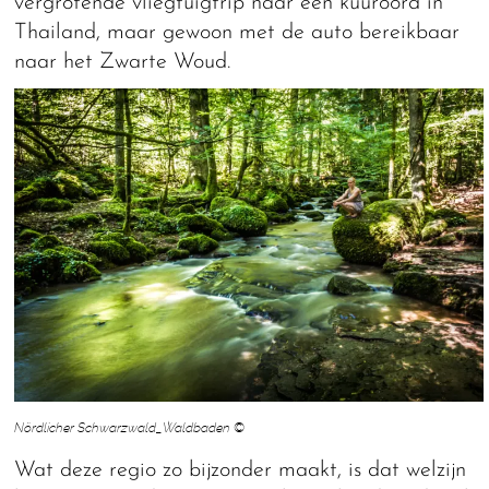
vergrotende vliegtuigtrip naar een kuuroord in
Thailand, maar gewoon met de auto bereikbaar
naar het Zwarte Woud.
Nördlicher Schwarzwald_Waldbaden ©
Wat deze regio zo bijzonder maakt, is dat welzijn