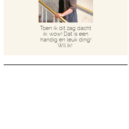
Toen ik dit zag dacht
ik: wow! Dat is een
handig en leuk ding!
Wil ik!
Madelon is verliefd op
een ander