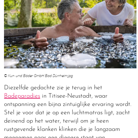
© Kur- und Bäder GmbH Bad Dürrheim.jpg
Diezelfde gedachte zie je terug in het
Badeparadies
in Titisee-Neustadt, waar
ontspanning een bijna zintuiglijke ervaring wordt.
Stel je voor dat je op een luchtmatras ligt, zacht
deinend op het water, terwijl om je heen
rustgevende klanken klinken die je langzaam
meenemen naar een diepere staat van