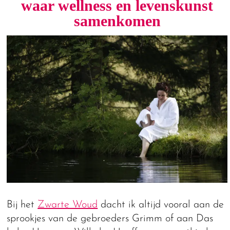
waar wellness en levenskunst
samenkomen
Bij het
Zwarte Woud
dacht ik altijd vooral aan de
sprookjes van de gebroeders Grimm of aan Das