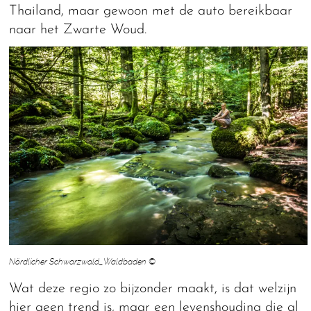
Thailand, maar gewoon met de auto bereikbaar
naar het Zwarte Woud.
Nördlicher Schwarzwald_Waldbaden ©
Wat deze regio zo bijzonder maakt, is dat welzijn
hier geen trend is, maar een levenshouding die al