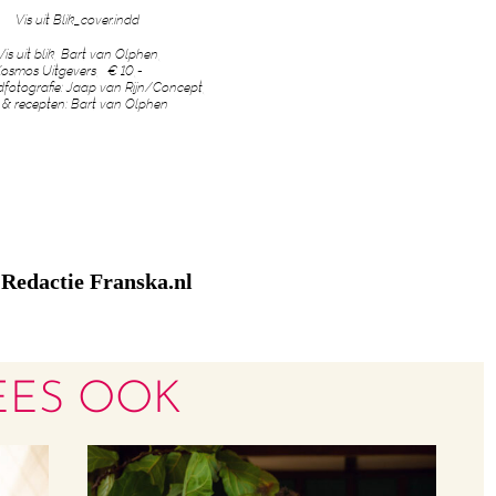
 Vis uit blik, Bart van Olphen,
osmos Uitgevers, € 10,-
dfotografie: Jaap van Rijn/Concept,
 & recepten: Bart van Olphen
Redactie Franska.nl
:
EES OOK