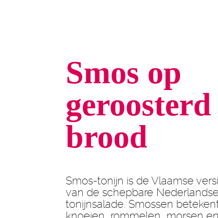
Smos op
geroosterd
brood
Smos-tonijn is de Vlaamse vers
van de schepbare Nederlands
tonijnsalade. Smossen beteken
knoeien, rommelen, morsen e