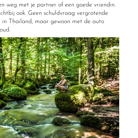
 weg met je partner of een goede vriendin.
dichtbij ook. Geen schuldvraag vergrotende
rd in Thailand, maar gewoon met de auto
oud.