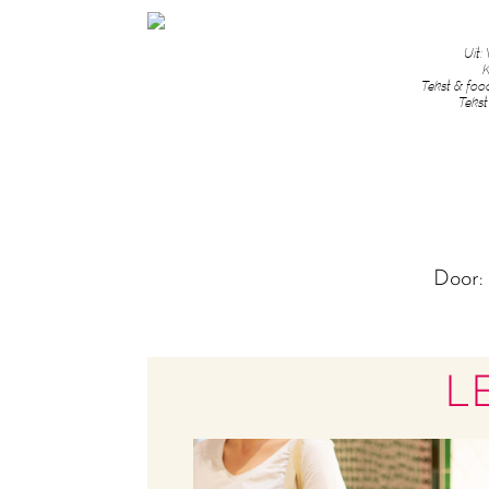
Uit:
K
Tekst & foo
Tekst
Door
L