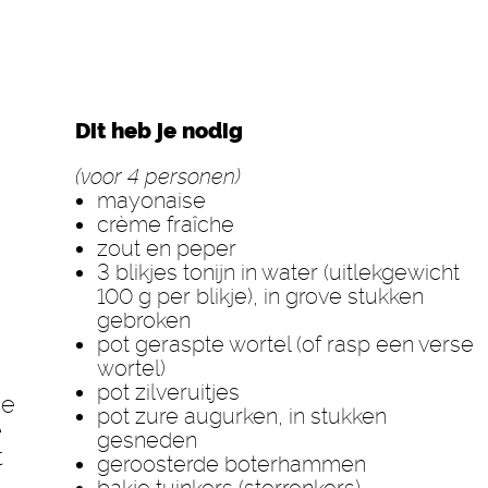
Dit heb je nodig
(voor 4 personen)
mayonaise
crème fraîche
zout en peper
3 blikjes tonijn in water (uitlekgewicht
100 g per blikje), in grove stukken
gebroken
pot geraspte wortel (of rasp een verse
wortel)
pot zilveruitjes
ie
pot zure augurken, in stukken
e
gesneden
t
geroosterde boterhammen
n