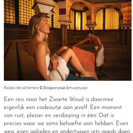
Palais-Vital-Alhambra © Badeparadies Schwarzwald
Een reis naar het Zwarte Woud is daarmee
eigenlijk een cadeautje aan jezelf. Een moment
van rust, plezier en verdieping in één. Dat is
precies waar we soms behoefte aan hebben. Even
weg, even opladen en ondertussen iets goeds doen