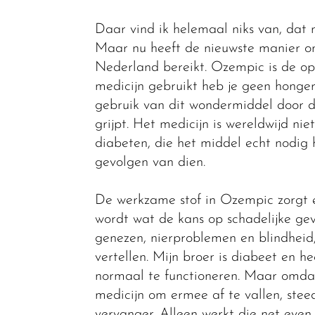
Daar vind ik helemaal niks van, dat m
Maar nu heeft de nieuwste manier om
Nederland bereikt. Ozempic is de opl
medicijn gebruikt heb je geen honger
gebruik van dit wondermiddel door de
grijpt. Het medicijn is wereldwijd ni
diabeten, die het middel echt nodig h
gevolgen van dien.
De werkzame stof in Ozempic zorgt e
wordt wat de kans op schadelijke gev
genezen, nierproblemen en blindheid, 
vertellen. Mijn broer is diabeet en
normaal te functioneren. Maar omdat
medicijn om ermee af te vallen, stee
vervanger. Alleen werkt die net even 