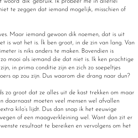
 woord ‘dik’ gebruik. Ik probeer me in allerlei
iet te zeggen dat iemand mogelijk, misschien of
urves. Maar iemand gewoon dik noemen, dat is uit
is wat het is. Ík ben groot, in de zin van lang. Van
meter is niks anders te maken. Bovendien is
 zo mooi als iemand die dat niet is. Ik ken prachtige
ijn, in prima conditie zijn en zich zo soepeltjes
loers op zou zijn. Dus waarom die drang naar dun?
s zo groot dat ze alles uit de kast trekken om maar
 en daarnaast moeten veel mensen wel afvallen
tra kilo’s lijdt. Dus dan snap ik het eeuwige
s wegen of een maagverkleining wel. Want dan zit er
wenste resultaat te bereiken en vervolgens om het