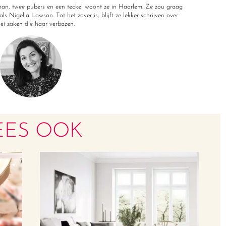
r man, twee pubers en een teckel woont ze in Haarlem. Ze zou graag
ls Nigella Lawson. Tot het zover is, blijft ze lekker schrijven over
rlei zaken die haar verbazen.
EES OOK