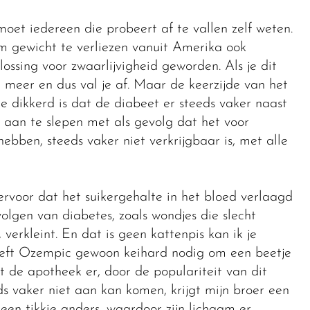
oet iedereen die probeert af te vallen zelf weten.
 gewicht te verliezen vanuit Amerika ook
ossing voor zwaarlijvigheid geworden. Als je dit
 meer en dus val je af. Maar de keerzijde van het
 dikkerd is dat de diabeet er steeds vaker naast
et aan te slepen met als gevolg dat het voor
ebben, steeds vaker niet verkrijgbaar is, met alle
rvoor dat het suikergehalte in het bloed verlaagd
olgen van diabetes, zoals wondjes die slecht
verkleint. En dat is geen kattenpis kan ik je
 heeft Ozempic gewoon keihard nodig om een beetje
 de apotheek er, door de populariteit van dit
ds vaker niet aan kan komen, krijgt mijn broer een
een tikkie anders, waardoor zijn lichaam er