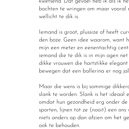
kwetsend. Dat gevoel heb ik als ik het
bochten te wringen om maar vooral n
wellicht te dik is.
Iemand is groot, plussize of heeft c
den boze. Geen idee waarom, want het 
mijn een meter en eenentachtig centi
iemand die te dik is in mijn ogen net
dikke vrouwen die hartstikke elegant z
bewegen dat een ballerina er nog ja
Maar die wens is bij sommige dikkerd
slank te worden. Slank is het ideaal
omdat hun gezondheid erg onder de ex
sporten, lijnen tot ze (nooit) een on
niets anders op dan afzien om het ge
ook te behouden.