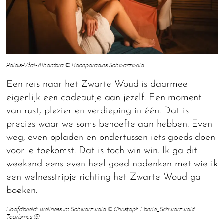
Palais-Vital-Alhambra © Badeparadies Schwarzwald
Een reis naar het Zwarte Woud is daarmee
eigenlijk een cadeautje aan jezelf. Een moment
van rust, plezier en verdieping in één. Dat is
precies waar we soms behoefte aan hebben. Even
weg, even opladen en ondertussen iets goeds doen
voor je toekomst. Dat is toch win win. Ik ga dit
weekend eens even heel goed nadenken met wie ik
een welnesstripje richting het Zwarte Woud ga
boeken.
Hoofdbeeld: Wellness im Schwarzwald © Christoph Eberle_Schwarzwald
Tourismus (5)