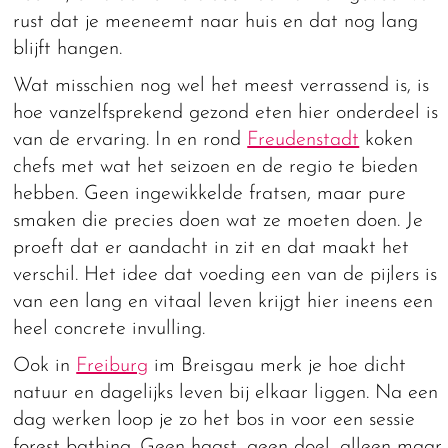
rust dat je meeneemt naar huis en dat nog lang
blijft hangen.
Wat misschien nog wel het meest verrassend is, is
hoe vanzelfsprekend gezond eten hier onderdeel is
van de ervaring. In en rond
Freudenstadt
koken
chefs met wat het seizoen en de regio te bieden
hebben. Geen ingewikkelde fratsen, maar pure
smaken die precies doen wat ze moeten doen. Je
proeft dat er aandacht in zit en dat maakt het
verschil. Het idee dat voeding een van de pijlers is
van een lang en vitaal leven krijgt hier ineens een
heel concrete invulling.
Ook in
Freiburg
im Breisgau merk je hoe dicht
natuur en dagelijks leven bij elkaar liggen. Na een
dag werken loop je zo het bos in voor een sessie
forest bathing. Geen haast, geen doel, alleen maar