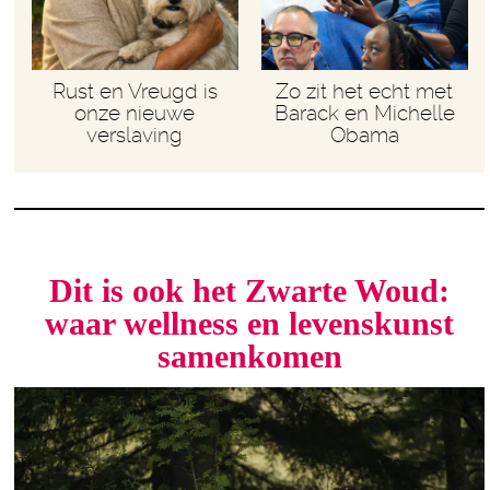
Rust en Vreugd is
Zo zit het echt met
onze nieuwe
Barack en Michelle
verslaving
Obama
Dit is ook het Zwarte Woud:
waar wellness en levenskunst
samenkomen