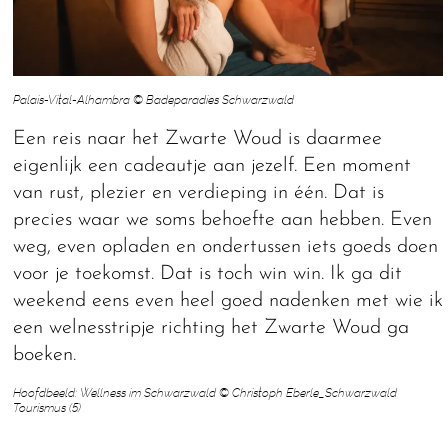
Palais-Vital-Alhambra © Badeparadies Schwarzwald
Een reis naar het Zwarte Woud is daarmee
eigenlijk een cadeautje aan jezelf. Een moment
van rust, plezier en verdieping in één. Dat is
precies waar we soms behoefte aan hebben. Even
weg, even opladen en ondertussen iets goeds doen
voor je toekomst. Dat is toch win win. Ik ga dit
weekend eens even heel goed nadenken met wie ik
een welnesstripje richting het Zwarte Woud ga
boeken.
Hoofdbeeld: Wellness im Schwarzwald © Christoph Eberle_Schwarzwald
Tourismus (5)