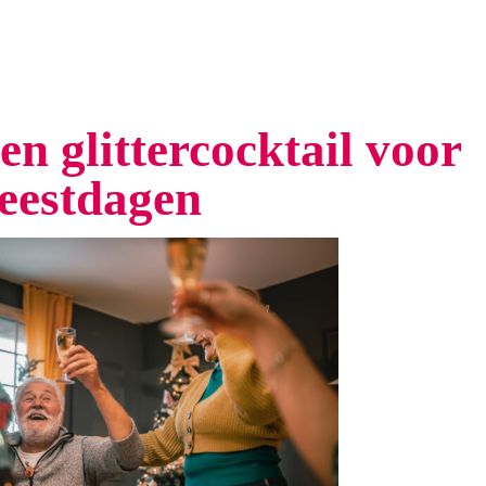
en glittercocktail voor
feestdagen