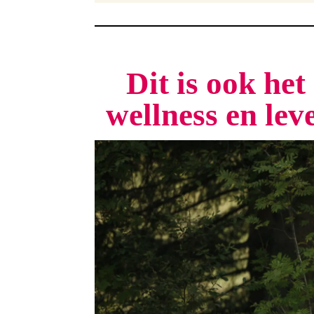
Dit is ook he
wellness en le