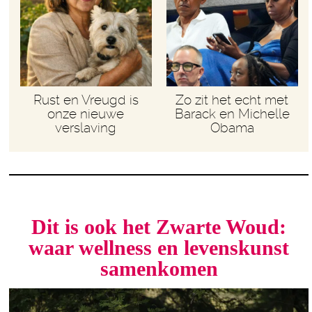
Rust en Vreugd is
Zo zit het echt met
onze nieuwe
Barack en Michelle
verslaving
Obama
Dit is ook het Zwarte Woud:
waar wellness en levenskunst
samenkomen