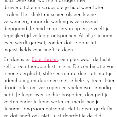
huid. Denk aan warme massages met
druivenpitolie en scrubs die je huid weer laten
stralen. Het klinkt misschien als een kleine
verwennerij, maar de werking is verrassend
diepgaand. Je huid knapt ervan op en je voelt je
tegelijkertijd volledig ontspannen. Alsof je lichaam
even wordt gereset, zonder dat je daar iets
ingewikkelds voor hoeft te doen.
En dan is er
Baiersbronn
, een plek waar de lucht
zelf al een therapie lijkt te zijn. De combinatie van
schone berglucht, stilte en ruimte doet iets met je
ademhaling en daarmee met je hele systeem. Hier
draait alles om vertragen en voelen wat je nodig
hebt. Je loopt over zachte bospaden, dompelt je
voeten onder in koud water en merkt hoe je
lichaam langzaam ontspant. Het is geen quick fix
en dat hoeft ook niet. Juist doordat je de tijd