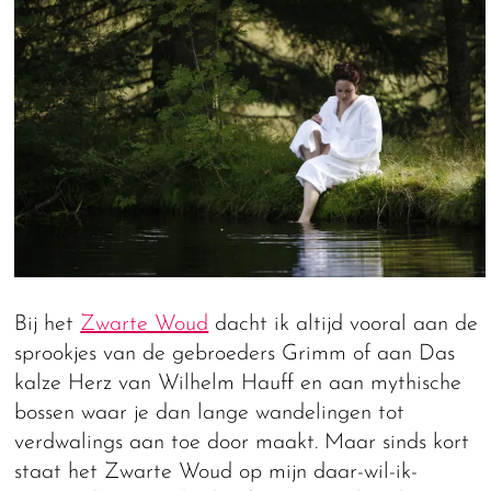
Bij het
Zwarte Woud
dacht ik altijd vooral aan de
sprookjes van de gebroeders Grimm of aan Das
kalze Herz van Wilhelm Hauff en aan mythische
bossen waar je dan lange wandelingen tot
verdwalings aan toe door maakt. Maar sinds kort
staat het Zwarte Woud op mijn daar-wil-ik-