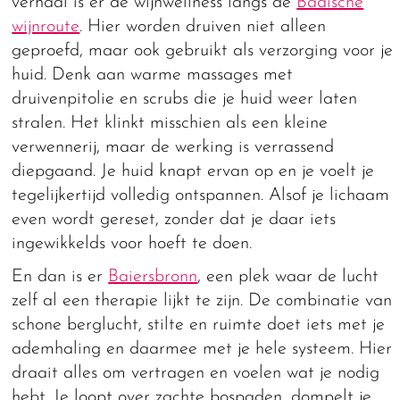
verhaal is er de wijnwellness langs de
Badische
wijnroute
. Hier worden druiven niet alleen
geproefd, maar ook gebruikt als verzorging voor je
huid. Denk aan warme massages met
druivenpitolie en scrubs die je huid weer laten
stralen. Het klinkt misschien als een kleine
verwennerij, maar de werking is verrassend
diepgaand. Je huid knapt ervan op en je voelt je
tegelijkertijd volledig ontspannen. Alsof je lichaam
even wordt gereset, zonder dat je daar iets
ingewikkelds voor hoeft te doen.
En dan is er
Baiersbronn
, een plek waar de lucht
zelf al een therapie lijkt te zijn. De combinatie van
schone berglucht, stilte en ruimte doet iets met je
ademhaling en daarmee met je hele systeem. Hier
draait alles om vertragen en voelen wat je nodig
hebt. Je loopt over zachte bospaden, dompelt je