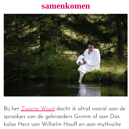
samenkomen
Bij het
Zwarte Woud
dacht ik altijd vooral aan de
sprookjes van de gebroeders Grimm of aan Das
kalze Herz van Wilhelm Hauff en aan mythische