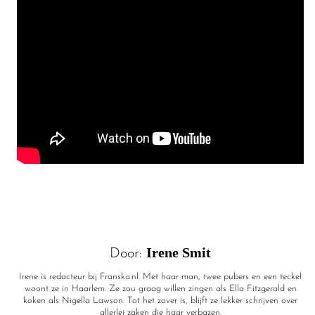
Irene Smit
Door:
Irene is redacteur bij Franska.nl. Met haar man, twee pubers en een teckel
woont ze in Haarlem. Ze zou graag willen zingen als Ella Fitzgerald en
koken als Nigella Lawson. Tot het zover is, blijft ze lekker schrijven over
allerlei zaken die haar verbazen.