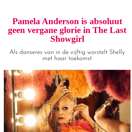
Pamela Anderson is absoluut
geen vergane glorie in The Last
Showgirl
Als danseres van in de vijftig worstelt Shelly
met haar toekomst