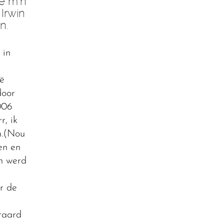
de m’n
 Irwin
n.
 in
ë
door
006
r, ik
n.(Nou
en en
in werd
r de
raard