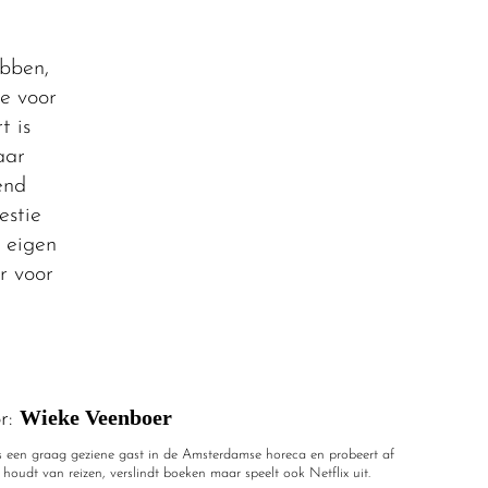
ebben,
de voor
t is
aar
end
estie
n eigen
r voor
Wieke Veenboer
r:
 een graag geziene gast in de Amsterdamse horeca en probeert af
e houdt van reizen, verslindt boeken maar speelt ook Netflix uit.