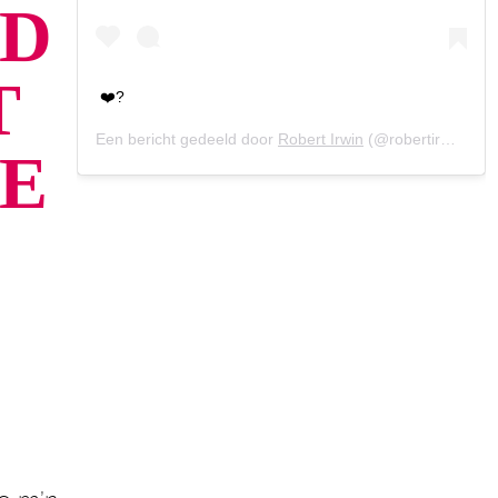
ND
T
❤️?
Een bericht gedeeld door
Robert Irwin
(@robertirwinphotography) op
E