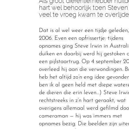
Als groot dierenliefhebber huil
hart wel behoorlijk toen Steven
veel te vroeg kwam te overlijde
Dat is al wel weer een tijdje geleden,
2006. Even een opfrissertje: tijdens
opnames ging Steve Irwin in Australi
duiken en daarbij werd hij gestoken 
een pijlstaartrug. Op 4 september 2
overleed hij aan die verwondingen. Br
heb het altijd zo’n eng idee gevonde
ben ik al geen held met diepe water
de dieren die erin leven…) Steve Irw
rechtstreeks in z’n hart geraakt, wat
overigens allemaal werd gefilmd doo
cameraman — hij was immers met
opnames bezig. Die beelden zijn uite