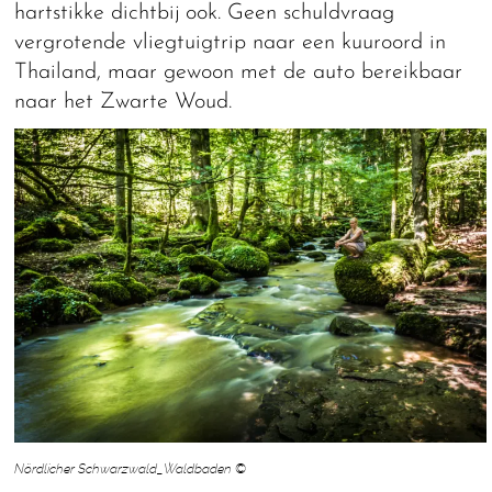
hartstikke dichtbij ook. Geen schuldvraag
vergrotende vliegtuigtrip naar een kuuroord in
Thailand, maar gewoon met de auto bereikbaar
naar het Zwarte Woud.
Nördlicher Schwarzwald_Waldbaden ©