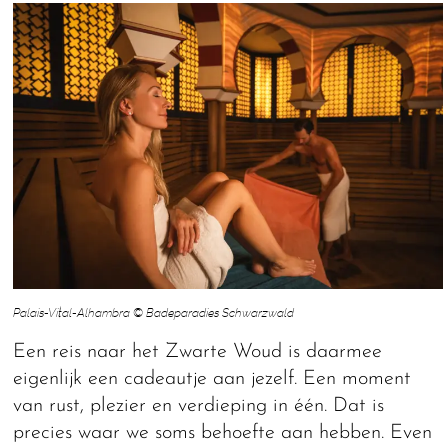
Palais-Vital-Alhambra © Badeparadies Schwarzwald
Een reis naar het Zwarte Woud is daarmee
eigenlijk een cadeautje aan jezelf. Een moment
van rust, plezier en verdieping in één. Dat is
precies waar we soms behoefte aan hebben. Even