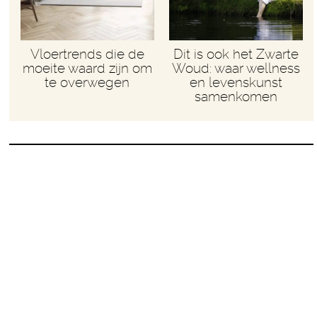
Vloertrends die de
Dit is ook het Zwarte
moeite waard zijn om
Woud: waar wellness
te overwegen
en levenskunst
samenkomen
Ik haat carnaval maar in dit
verkleedpak wil ik wel de
polonaise lopen