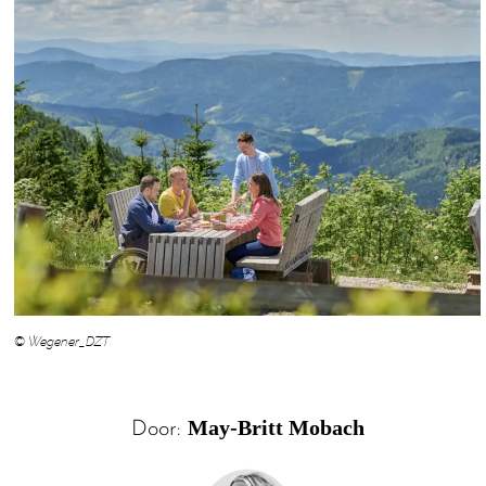
© Wegener_DZT
May-Britt Mobach
Door: