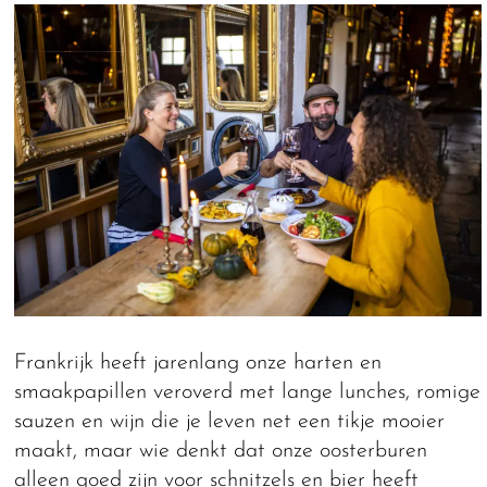
Frankrijk heeft jarenlang onze harten en
smaakpapillen veroverd met lange lunches, romige
sauzen en wijn die je leven net een tikje mooier
maakt, maar wie denkt dat onze oosterburen
alleen goed zijn voor schnitzels en bier heeft