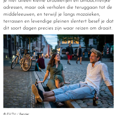
je niet alleen kleine brouwerijen en ambachtelijke
adressen, maar ook verhalen die teruggaan tot de
middeleeuwen, en terwijl je langs mozaïeken,
terrassen en levendige pleinen slentert besef je dat
dit soort dagen precies zijn waar reizen om draait.
© FWTM / Bender