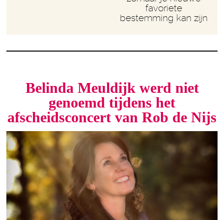
favoriete
bestemming kan zijn
Belinda Meuldijk werd niet
genoemd tijdens het
afscheidsconcert van Rob de Nijs