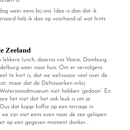
orden is.
dag weer eens bij ons. Idee is dan dat ik
teraard heb ik dan op voorhand al wat hints
je Zeeland
n lekkere lunch, daarna via Veere, Domburg,
ddelburg weer naar huis. Om er vervolgens
el te kort is, dat we weliswaar veel over de
t, maar dat de Deltawerken erbij
t Watersnoodmuseum niet hebben ‘gedaan’. En
re het niet dat het ook leuk is om je
Dus dat kopje koffie op een terrasje in
 we zijn niet eens even naar de zee gelopen.
t het op een gegeven moment donker…