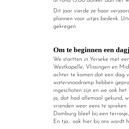
al rond 15.00 donker aan het w
Dit jaar vierde ze haar verjaar
plannen voor uitjes bedenk. Ui
gekregen.
Om te beginnen een dag
We startten in Yerseke met ee
Westkapelle, Vlissingen en Mi
achter te komen dat een dag ve
watersnoodramp hebben gepraa
ingeschoten zijn en we ook he
ja, dat had allemaal gekund, wa
vrienden weer eens te spreken. 
Domburg bleef bij een terrasje,
En tja… ook hier bij ons word