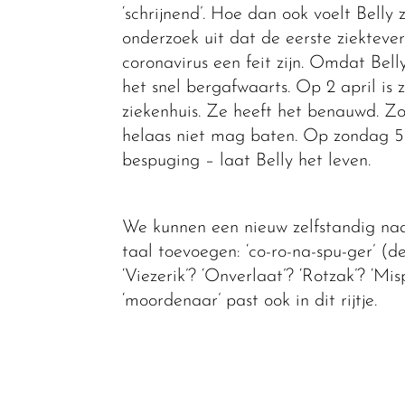
‘schrijnend’. Hoe dan ook voelt Belly 
onderzoek uit dat de eerste ziekteve
coronavirus een feit zijn. Omdat Be
het snel bergafwaarts. Op 2 april is
ziekenhuis. Ze heeft het benauwd. Z
helaas niet mag baten. Op zondag 5 
bespuging – laat Belly het leven.
We kunnen een nieuw zelfstandig n
taal toevoegen: ‘co-ro-na-spu-ger’ (d
‘Viezerik’? ‘Onverlaat’? ‘Rotzak’? ‘M
‘moordenaar’ past ook in dit rijtje.