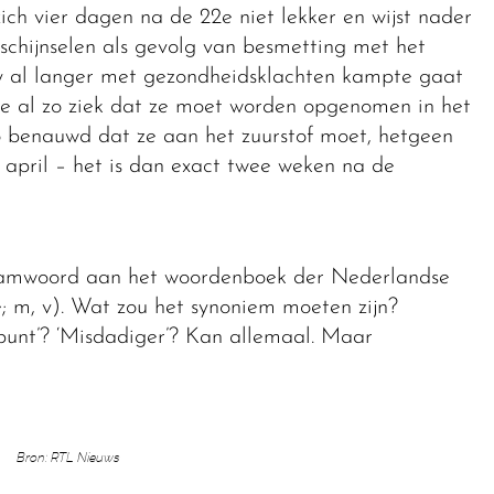
zich vier dagen na de 22e niet lekker en wijst nader
rschijnselen als gevolg van besmetting met het
lly al langer met gezondheidsklachten kampte gaat
 ze al zo ziek dat ze moet worden opgenomen in het
o benauwd dat ze aan het zuurstof moet, hetgeen
april – het is dan exact twee weken na de
aamwoord aan het woordenboek der Nederlandse
e; m, v). Wat zou het synoniem moeten zijn?
ispunt’? ‘Misdadiger’? Kan allemaal. Maar
Bron: RTL Nieuws