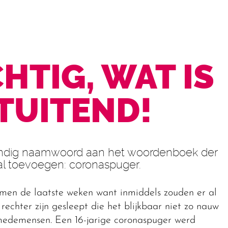
HTIG, WAT IS
STUITEND!
ndig naamwoord aan het woordenboek der
al toevoegen: coronaspuger.
omen de laatste weken want inmiddels zouden er al
echter zijn gesleept die het blijkbaar niet zo nauw
edemensen. Een 16-jarige coronaspuger werd