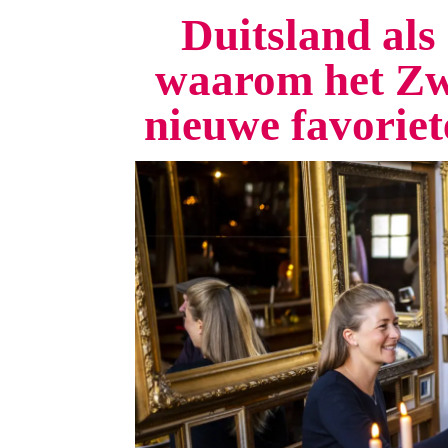
Duitsland als 
waarom het Zw
nieuwe favorie