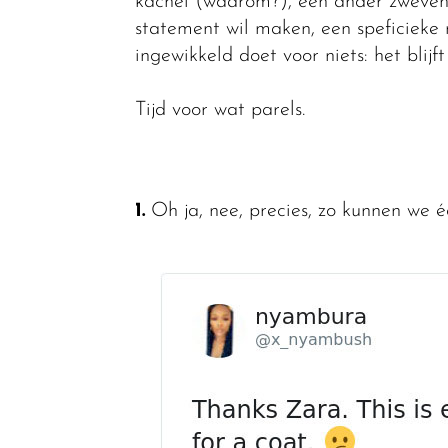
kachel (wáárom?), een ander zwevend
statement wil maken, een speficieke 
ingewikkeld doet voor niets: het blijft
Tijd voor wat parels.
1.
Oh ja, nee, precies, zo kunnen we éc