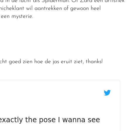
 in de lucht als Spiderman. Of Zara een artistiek
nicheklant wil aantrekken of gewoon heel
 een mysterie.
ht goed zien hoe de jas eruit ziet, thanks!