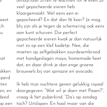
e
ontbijttafel zitten te wachten tot ik even zo
veel gepocheerde eieren heb
klaargemaakt. Wel eens een ei
eest.
gepocheerd? En dat dan 16 keer? Je mag
ch
blij zijn als je tegen de schemering ook eens
nu
aan kunt schuiven. Die perfect
gepocheerde eieren kwak je dan natuurlijk
niet zo op een klef kadetje. Nee, die
moeten op zelfgebakken zuurdesembrood
wat
met handgeslagen mayo, homemade heet
dat, en daar drink je dan enge groene
akken
brouwsels bij van spinazie en avocado.
eperd
hten
Ik heb mijn nuchtere genen gelukkig royaal
en, en
doorgegeven. “Wat wil je doen met Pasen?”,
 deed
vraag ik het puberkind. ‘’Da’s op zondag
op een
toch? Uitslapen. En haal maar van die