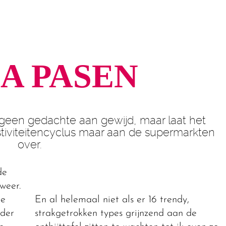
NA PASEN
g geen gedachte aan gewijd, maar laat het
estiviteitencyclus maar aan de supermarkten
over.
de
weer.
re
En al helemaal niet als er 16 trendy,
rder
strakgetrokken types grijnzend aan de