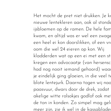
Het mocht de pret niet drukken. Je k
nieuwe lentekleren aan, ook al stond
ijsbloemen op de ramen. De hele fam
kwam, en altijd was er wel een zwage
een heel ei kon doorslikken, of een 
oom die wel 24 eieren op kon. Wij
kladderden wat op een ei met een sti
kregen een advocaatje (van hersens
had nog nooit iemand gehoord) waa
je eindelijk ging gloeien, in die veel t
blote lentejurk. Daarna togen wij naa
paasvuur, dwars door de drek, zodat 
akelige witte rolsokjes godlof ook me
de ton in konden. Zo simpel mag gel
meer zijn, zie ik wel in de kassablade