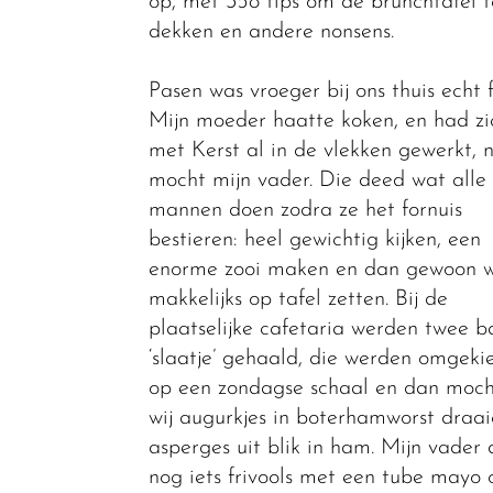
op, met 358 tips om de brunchtafel t
dekken en andere nonsens.
Pasen was vroeger bij ons thuis echt f
Mijn moeder haatte koken, en had zi
met Kerst al in de vlekken gewerkt, 
mocht mijn vader. Die deed wat alle
mannen doen zodra ze het fornuis
bestieren: heel gewichtig kijken, een
enorme zooi maken en dan gewoon 
makkelijks op tafel zetten. Bij de
plaatselijke cafetaria werden twee b
‘slaatje’ gehaald, die werden omgeki
op een zondagse schaal en dan moc
wij augurkjes in boterhamworst draai
asperges uit blik in ham. Mijn vader
nog iets frivools met een tube mayo 