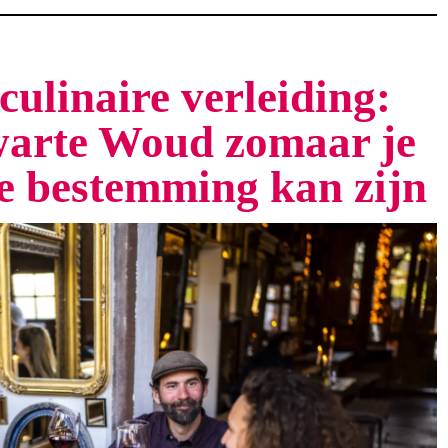
culinaire verleiding:
arte Woud zomaar je
te bestemming kan zijn