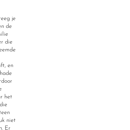
reeg je
en de
ilie
r die
vreemde
ft, en
chade
rdoor
e
r het
die
teen
uk niet
n. Er