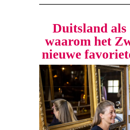
Duitsland als 
waarom het Zw
nieuwe favorie