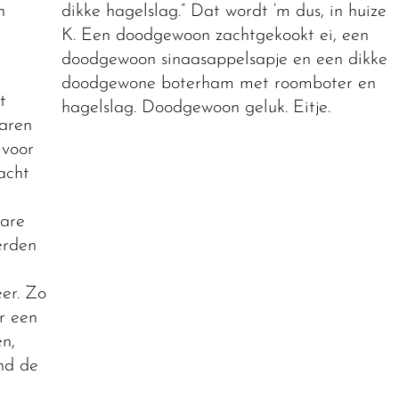
n
dikke hagelslag.” Dat wordt ‘m dus, in huize
K. Een doodgewoon zachtgekookt ei, een
doodgewoon sinaasappelsapje en een dikke
doodgewone boterham met roomboter en
t
hagelslag. Doodgewoon geluk. Eitje.
aren
 voor
acht
nare
erden
eer. Zo
r een
n,
nd de