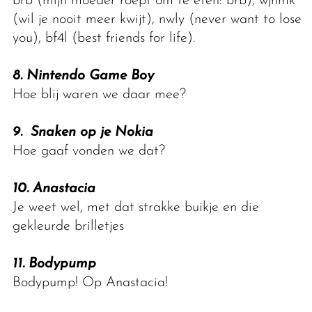
brb (mijn moeder roept om te eten: brb), wjnmk
(wil je nooit meer kwijt), nwly (never want to lose
you), bf4l (best friends for life).
8. Nintendo Game Boy
Hoe blij waren we daar mee?
9. Snaken op je Nokia
Hoe gaaf vonden we dat?
10. Anastacia
Je weet wel, met dat strakke buikje en die
gekleurde brilletjes
11. Bodypump
Bodypump! Op Anastacia!