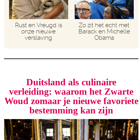
Rust en Vreugd is
Zo zit het echt met
onze nieuwe
Barack en Michelle
verslaving
Obama
Duitsland als culinaire
verleiding: waarom het Zwarte
Woud zomaar je nieuwe favoriete
bestemming kan zijn